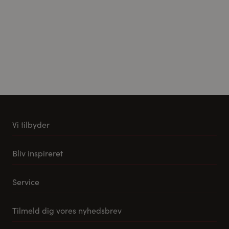
Vi tilbyder
Køkkener
Bliv inspireret
Møbler til stuen
Vores stuemøbel koncept
Tilbehør og reservedele
Service
Samlevejledning til Pino Køkkener
Leveringsmuligheder
Tilmeld dig vores nyhedsbrev
FAQ