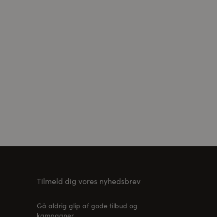
ier er accepteret,
Tilmeld dig vores nyhedsbrev
Gå aldrig glip af gode tilbud og
kampagner