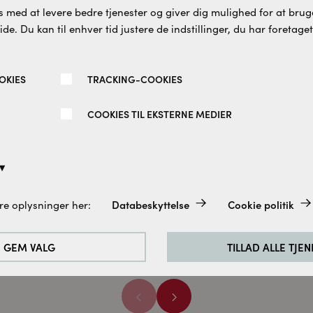
 med at levere bedre tjenester og giver dig mulighed for at bruge
e. Du kan til enhver tid justere de indstillinger, du har foretaget
OKIES
TRACKING-COOKIES
COOKIES TIL EKSTERNE MEDIER
 York dør/dør
HALO LAMPE M. 3
rneløsning med sort
SVÆVENDE LYSRINGE I L
me 98,5 x 98,5 CM
BØRSTET MESSING
SKU:
8865050
søe
Cassøe
Databeskyttelse
Cookie politik
re oplysninger her:
.870 DKK
2.645 DKK
altid aktiveret, da de er absolut nødvendige for de grundlæggend
e.
GEM VALG
TILLAD ALLE TJE
rbedre vores hjemmeside analyserer vi de besøgendes adfærd. Til
cookies til Google Analytics (delvist via Google Tag Manager).