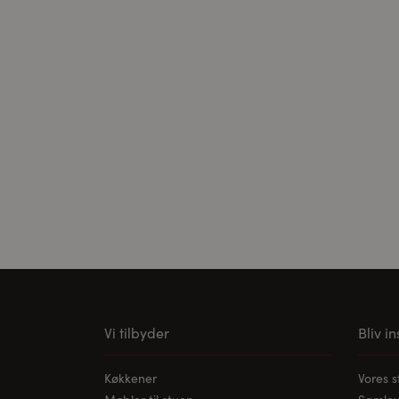
Cookies til ekster
Disse cookies er n
kan videoen afspil
Vi tilbyder
Bliv i
Køkkener
Vores 