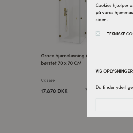
Cookies hjælper os
på vores hjemmesid
siden.
TEKNISKE CO
Grace hjørneløsning isglas
New
børstet 70 x 70 CM
hjø
ram
VIS OPLYSNINGER
Cassøe
Cas
Tekniske cookies:
Du finder yderlige
17.870 DKK
12
Disse cookies er 
denne hjemmesid
Tracking-cookies:
For løbende at fo
bruger vi sporings