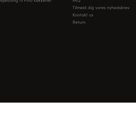
jledning til Pino Køkkener
FAQ
Tilmeld dig vores nyhedsbrev
Kontakt os
Return