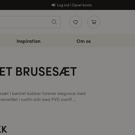
Log ind | Opret konto
Inspiration
Om os
ET BRUSESÆT
esæt i børstet kobber forener elegance med
remstillet i rustfri stål med PVD overfl ...
KK