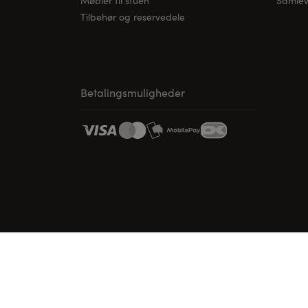
Møbler til stuen
Samleve
Tilbehør og reservedele
Betalingsmuligheder
www.vordingborg.com