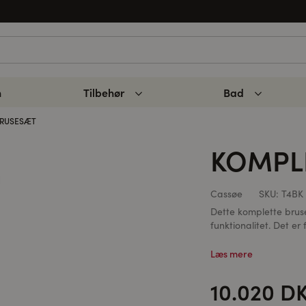
n
Tilbehør
Bad
BRUSESÆT
KOMPL
Cassøe
SKU:
T4BK
Dette komplette brus
funktionalitet. Det er f
Læs mere
10.020 D