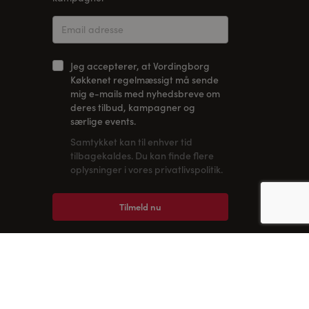
Jeg accepterer, at Vordingborg
Køkkenet regelmæssigt må sende
mig e-mails med nyhedsbreve om
deres tilbud, kampagner og
særlige events.
Samtykket kan til enhver tid
tilbagekaldes. Du kan finde flere
oplysninger i vores privatlivspolitik.
Tilmeld nu