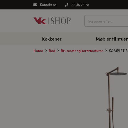
Kontakt os
55 35 25 78
Køkkener
Møbler til stue
Home
Bad
Brusesæt og kararmaturer
KOMPLET 