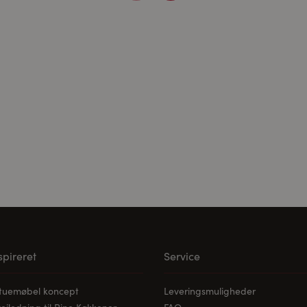
ne medier:
ødvendige for at afspille videoerne. Når cookies fra eksterne med
les.
nspireret
Service
stuemøbel koncept
Leveringsmuligheder