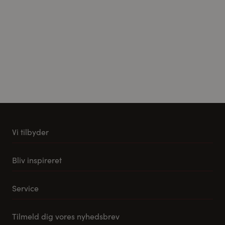
Vi tilbyder
Køkkener
Bliv inspireret
Møbler til stuen
Vores stuemøbel koncept
Tilbehør og reservedele
Service
Samlevejledning til Pino Køkkener
Leveringsmuligheder
Tilmeld dig vores nyhedsbrev