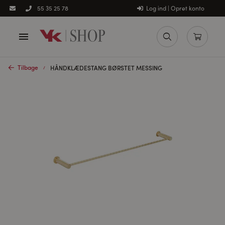
Log ind | Opret konto
55 35 25 78
Tilbage
HÅNDKLÆDESTANG BØRSTET MESSING