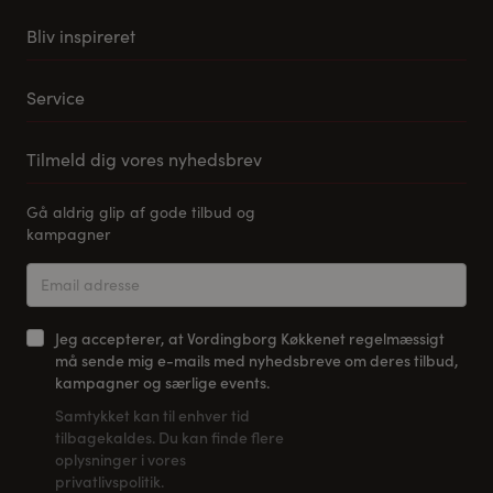
Køkkener
Bliv inspireret
Møbler til stuen
Vores stuemøbel koncept
Tilbehør og reservedele
Service
Samlevejledning til Pino Køkkener
Leveringsmuligheder
Tilmeld dig vores nyhedsbrev
FAQ
Gå aldrig glip af gode tilbud og
Tilmeld dig vores nyhedsbrev
kampagner
Kontakt os
Return
Jeg accepterer, at Vordingborg Køkkenet regelmæssigt
må sende mig e-mails med nyhedsbreve om deres tilbud,
kampagner og særlige events.
Samtykket kan til enhver tid
tilbagekaldes. Du kan finde flere
oplysninger i vores
privatlivspolitik.