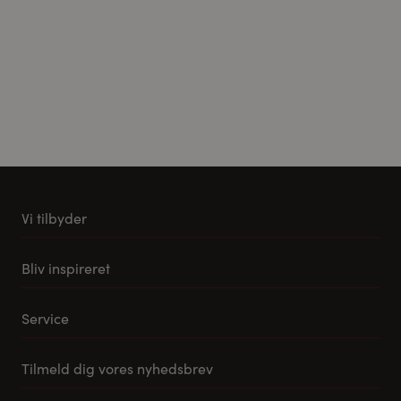
Vi tilbyder
Køkkener
Bliv inspireret
Møbler til stuen
Vores stuemøbel koncept
Tilbehør og reservedele
Service
Samlevejledning til Pino Køkkener
Leveringsmuligheder
Tilmeld dig vores nyhedsbrev
FAQ