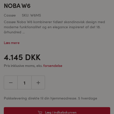
NOBA W6
Cassøe
SKU:
W6MS
Cassøe Noba W6 kombinerer tidløst skandinavisk design med
moderne funktionalitet og en elegance inspireret af det 18.
århundred ...
Læs mere
4.145 DKK
Pris inklusive moms, eks.
forsendelse
Pakkelevering direkte til din hjemmeadresse. 5 hverdage
Læg i indkøbskurven