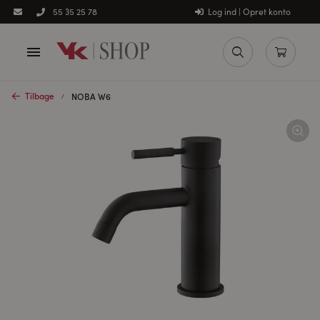
Log ind | Opret konto
55 35 25 78
Tilbage
NOBA W6