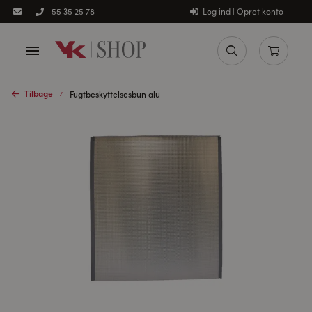
Log ind | Opret konto
55 35 25 78
Tilbage
Fugtbeskyttelsesbun alu