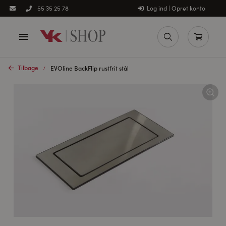
Log ind | Opret konto
55 35 25 78
Tilbage
EVOline BackFlip rustfrit stål