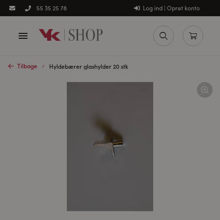
Log ind | Opret konto
55 35 25 78
Tilbage
Hyldebærer glashylder 20 stk