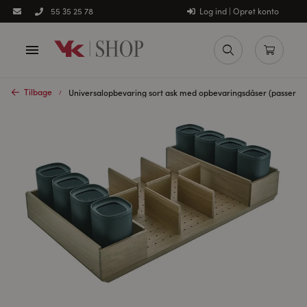
Log ind | Opret konto
55 35 25 78
Tilbage
Universalopbevaring sort ask med opbevaringsdåser (passer til 