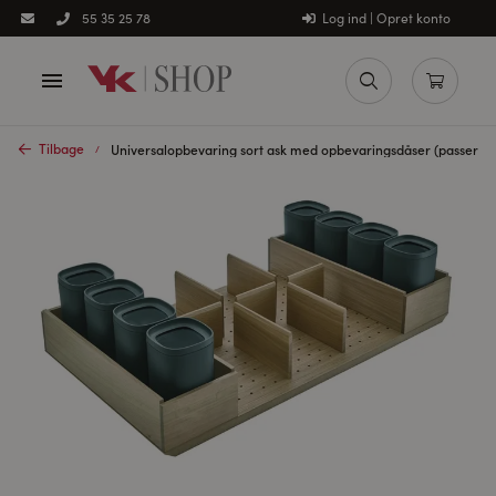
Log ind | Opret konto
55 35 25 78
Tilbage
Universalopbevaring sort ask med opbevaringsdåser (passer til 