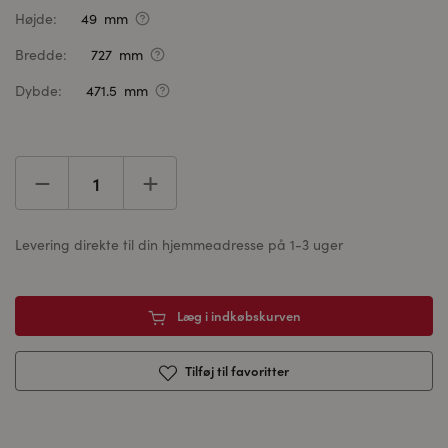
Højde:
49 mm
Bredde:
727 mm
Dybde:
471.5 mm
Levering direkte til din hjemmeadresse på 1-3 uger
Læg i indkøbskurven
Tilføj til favoritter