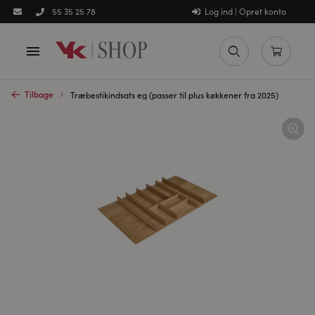
Log ind | Opret konto
55 35 25 78
Tilbage
Træbestikindsats eg (passer til plus køkkener fra 2025)