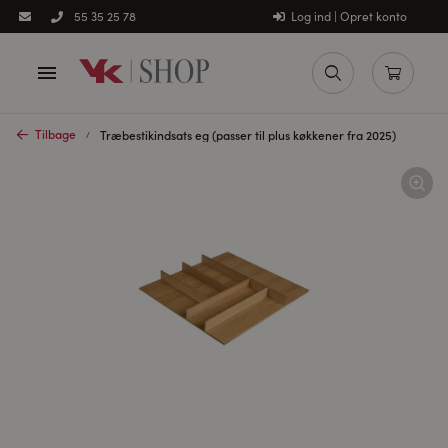
Log ind | Opret konto
55 35 25 78
Tilbage
Træbestikindsats eg (passer til plus køkkener fra 2025)