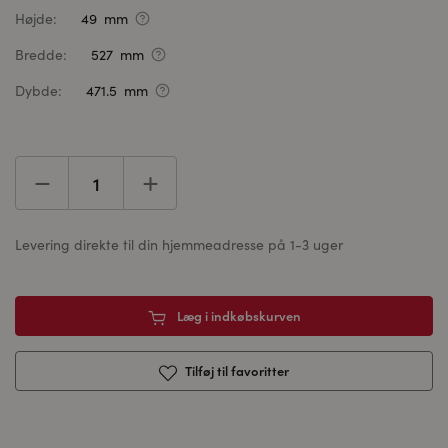
Højde:
49 mm
Bredde:
527 mm
Dybde:
471.5 mm
Levering direkte til din hjemmeadresse på 1-3 uger
Læg i indkøbskurven
Tilføj til favoritter