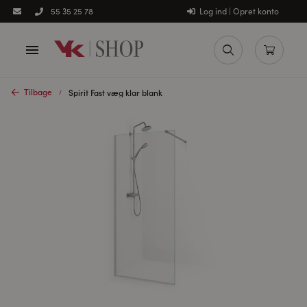
Log ind | Opret konto
55 35 25 78
Tilbage
Spirit Fast væg klar blank