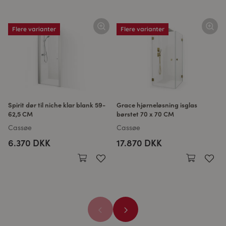
Flere varianter
Flere varianter
Spirit dør til niche klar blank 59-
Grace hjørneløsning isglas
62,5 CM
børstet 70 x 70 CM
Cassøe
Cassøe
6.370 DKK
17.870 DKK