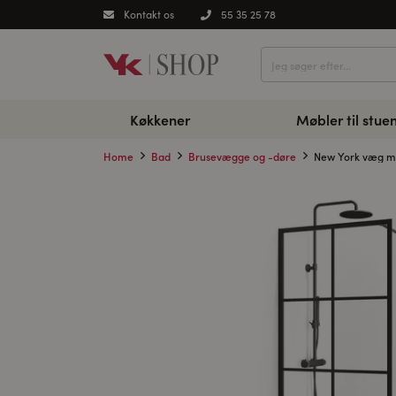
Kontakt os
55 35 25 78
Køkkener
Møbler til stue
Home
Bad
Brusevægge og -døre
New York væg me