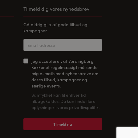
Tilmeld dig vores nyhedsbrev
Gå aldrig glip af gode tilbud og
kampagner
Jeg accepterer, at Vordingborg
Køkkenet regelmæssigt må sende
mig e-mails med nyhedsbreve om
deres tilbud, kampagner og
særlige events.
Samtykket kan til enhver tid
tilbagekaldes. Du kan finde flere
oplysninger i vores privatlivspolitik.
Tilmeld nu