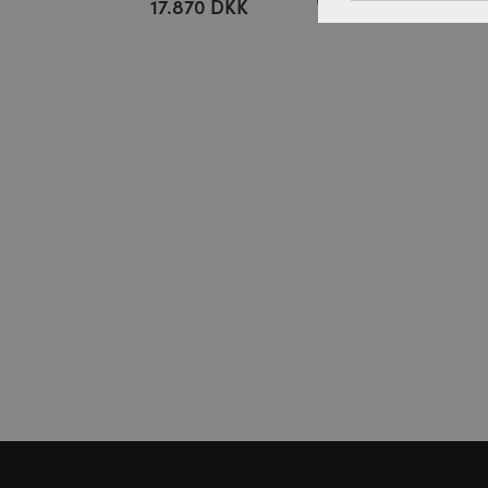
Tracking-cookies:
17.870 DKK
17
For løbende at fo
bruger vi sporings
Cookies til ekster
Disse cookies er n
kan videoen afspil