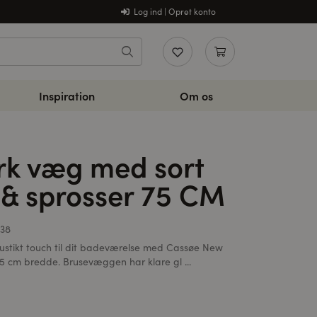
Log ind | Opret konto
Inspiration
Om os
rk væg med sort
& sprosser 75 CM
38
rustikt touch til dit badeværelse med Cassøe New
5 cm bredde. Brusevæggen har klare gl ...