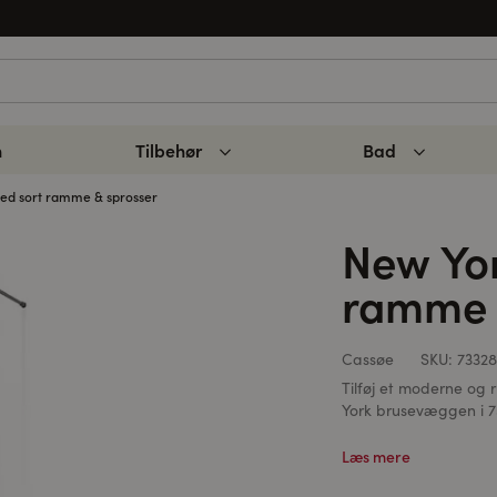
n
Tilbehør
Bad
d sort ramme & sprosser
New Yo
ramme 
Cassøe
SKU:
73328
Tilføj et moderne og 
York brusevæggen i 7
Læs mere