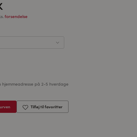
K
ks.
forsendelse
 din hjemmeadresse på 2-5 hverdage
kurven
Tilføj til favoritter