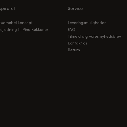
nspireret
Service
stuemøbel koncept
Leveringsmuligheder
jledning til Pino Køkkener
FAQ
Tilmeld dig vores nyhedsbrev
Kontakt os
Return