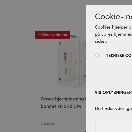
D
Cookie-ind
Cookies hjælper os
på vores hjemmesid
Flere varianter
Fle
siden.
TEKNISKE CO
VIS OPLYSNINGER
Grace hjørneløsning isglas
Gra
børstet 70 x 70 CM
Tekniske cookies:
120
Du finder yderlige
Disse cookies er 
denne hjemmesid
Cassøe
Cas