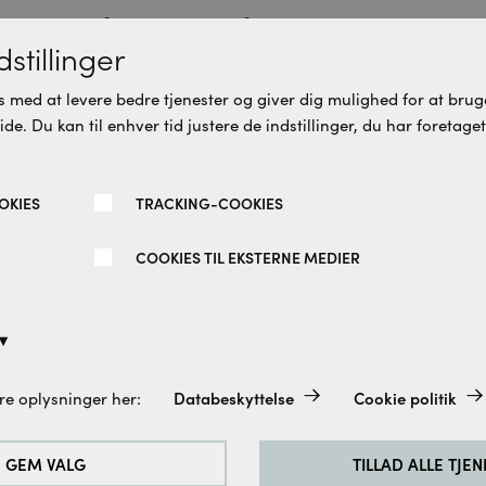
u vil måske også synes om dett
stillinger
 med at levere bedre tjenester og giver dig mulighed for at bruge
e. Du kan til enhver tid justere de indstillinger, du har foretaget
re varianter
Flere varianter
OKIES
TRACKING-COOKIES
COOKIES TIL EKSTERNE MEDIER
ce walk in isglas børstet
Spirit Fast væg isglas bla
 cm
67 CM
Databeskyttelse
Cookie politik
re oplysninger her:
altid aktiveret, da de er absolut nødvendige for de grundlæggend
e.
søe
Cassøe
GEM VALG
TILLAD ALLE TJE