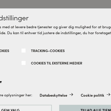
stillinger
u vil måske også synes om dett
 med at levere bedre tjenester og giver dig mulighed for at bruge
e. Du kan til enhver tid justere de indstillinger, du har foretaget
re varianter
Flere varianter
OKIES
TRACKING-COOKIES
COOKIES TIL EKSTERNE MEDIER
Databeskyttelse
Cookie politik
re oplysninger her:
 tilbehørspose farve 378
Spirit hjørneløsning isglas
altid aktiveret, da de er absolut nødvendige for de grundlæggend
mat sort 100 x 100 CM
e.
GEM VALG
TILLAD ALLE TJE