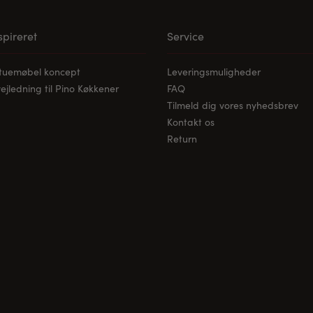
nspireret
Service
stuemøbel koncept
Leveringsmuligheder
jledning til Pino Køkkener
FAQ
Tilmeld dig vores nyhedsbrev
Kontakt os
Return