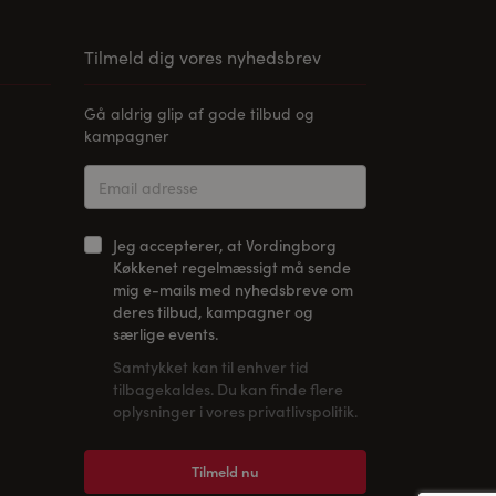
Tilmeld dig vores nyhedsbrev
Gå aldrig glip af gode tilbud og
kampagner
Jeg accepterer, at Vordingborg
Køkkenet regelmæssigt må sende
mig e-mails med nyhedsbreve om
deres tilbud, kampagner og
særlige events.
Samtykket kan til enhver tid
tilbagekaldes. Du kan finde flere
oplysninger i vores privatlivspolitik.
Tilmeld nu