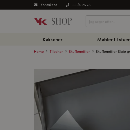
Kontakt os
55 35 25 78
Køkkener
Møbler til stue
Home
Tilbehør
Skuffemåtter
Skuffemåtter Slate gr