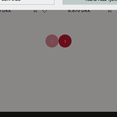
dingborg
Cassøe
0 DKK
8.870 DKK
rbedre vores hjemmeside analyserer vi de besøgendes adfærd. Til
cookies til Google Analytics (delvist via Google Tag Manager).
ne medier:
ødvendige for at afspille videoerne. Når cookies fra eksterne med
les.