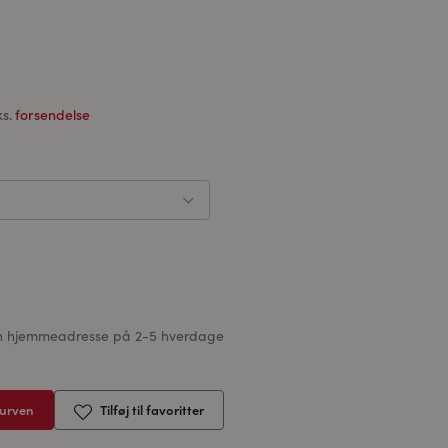
ks.
forsendelse
 din hjemmeadresse på 2-5 hverdage
kurven
Tilføj til favoritter