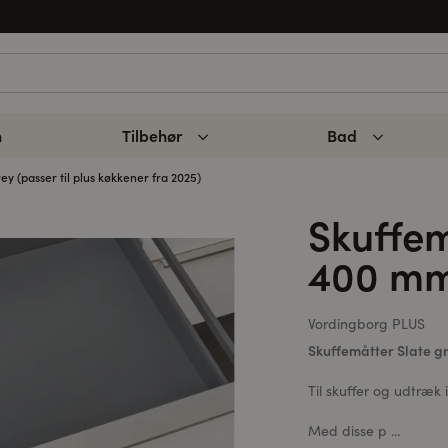
n
Tilbehør
Bad
ey (passer til plus køkkener fra 2025)
Skuffem
400 m
Vordingborg PLUS
Skuffemåtter Slate g
Til skuffer og udtræk 
Med disse p ...