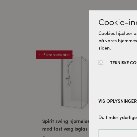
Cookie-ind
D
Cookies hjælper os
på vores hjemmesid
siden.
Flere varianter
Fle
TEKNISKE CO
VIS OPLYSNINGER
Tekniske cookies:
Du finder yderlige
Spirit swing hjørneløsning
WAP
Disse cookies er 
med fast væg isglas mat
denne hjemmesid
sort 100 x 100 CM