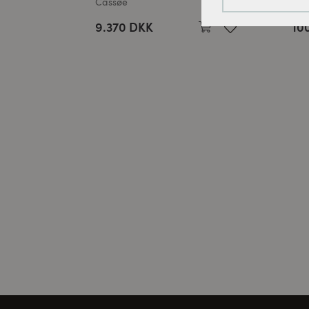
Cassøe
Vor
Tracking-cookies:
9.370 DKK
10
For løbende at fo
bruger vi sporings
Cookies til ekster
Disse cookies er n
kan videoen afspil