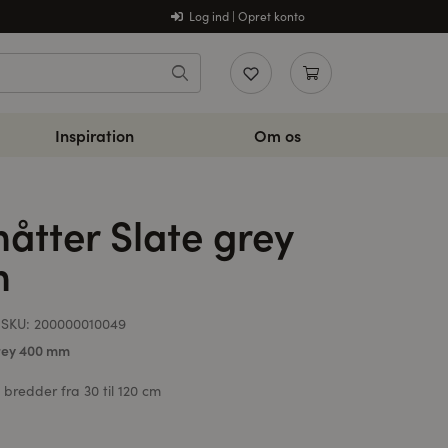
Log ind | Opret konto
Inspiration
Om os
åtter Slate grey
m
SKU:
200000010049
rey 400 mm
i bredder fra 30 til 120 cm