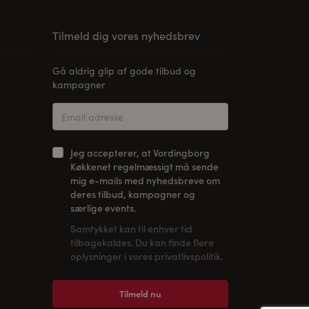
Tilmeld dig vores nyhedsbrev
Gå aldrig glip af gode tilbud og
kampagner
Jeg accepterer, at Vordingborg
Køkkenet regelmæssigt må sende
mig e-mails med nyhedsbreve om
deres tilbud, kampagner og
særlige events.
Samtykket kan til enhver tid
tilbagekaldes. Du kan finde flere
oplysninger i vores privatlivspolitik.
Tilmeld nu