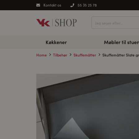
Kontakt os
55 35 25 78
Køkkener
Møbler til stue
Home
Tilbehør
Skuffemåtter
Skuffemåtter Slate gr