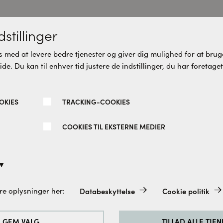
stillinger
u vil måske også synes om dett
 med at levere bedre tjenester og giver dig mulighed for at bruge
e. Du kan til enhver tid justere de indstillinger, du har foretaget
re varianter
Flere varianter
OKIES
TRACKING-COOKIES
COOKIES TIL EKSTERNE MEDIER
Databeskyttelse
Cookie politik
re oplysninger her:
 tilbehørspose farve 378
Spirit hjørneløsning isglas
altid aktiveret, da de er absolut nødvendige for de grundlæggend
mat sort 100 x 100 CM
e.
GEM VALG
TILLAD ALLE TJE