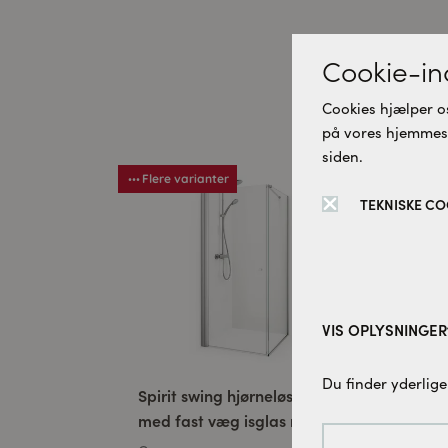
Cookie-ind
D
Cookies hjælper os
på vores hjemmesid
siden.
Flere varianter
Fle
TEKNISKE CO
VIS OPLYSNINGER
Tekniske cookies:
Du finder yderlige
Spirit swing hjørneløsning
WAP
Disse cookies er 
med fast væg isglas mat
denne hjemmesid
sort 100 x 100 CM