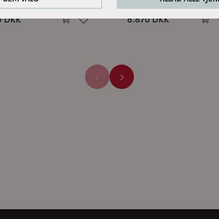
dingborg
Cassøe
0 DKK
8.870 DKK
rbedre vores hjemmeside analyserer vi de besøgendes adfærd. Til
cookies til Google Analytics (delvist via Google Tag Manager).
ne medier:
ødvendige for at afspille videoerne. Når cookies fra eksterne med
les.