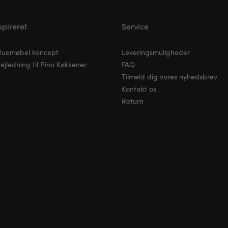
nspireret
Service
stuemøbel koncept
Leveringsmuligheder
jledning til Pino Køkkener
FAQ
Tilmeld dig vores nyhedsbrev
Kontakt os
Return