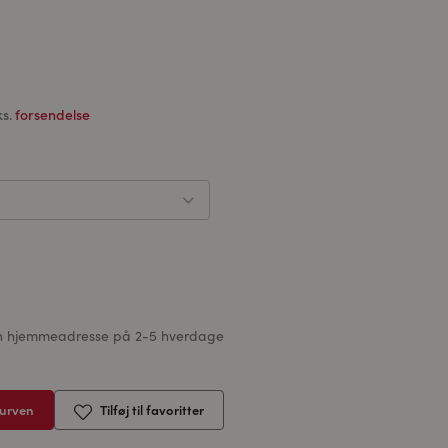
ks.
forsendelse
 din hjemmeadresse på 2-5 hverdage
kurven
Tilføj til favoritter