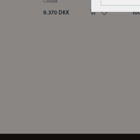
Cassøe
Vor
Tracking-cookies:
9.370 DKK
10
For løbende at fo
bruger vi sporings
Cookies til ekster
Disse cookies er n
kan videoen afspil