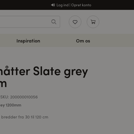
Log ind | Opret konto
Inspiration
Om os
åtter Slate grey
mm
SKU:
200000010056
grey 1200mm
i bredder fra 30 til 120 cm