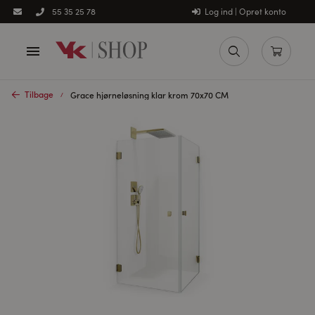
Log ind | Opret konto
55 35 25 78
Tilbage
Grace hjørneløsning klar krom 70x70 CM