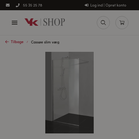
Log ind | Opret konto
55 35 25 78
Tilbage
Cassøe slim væg