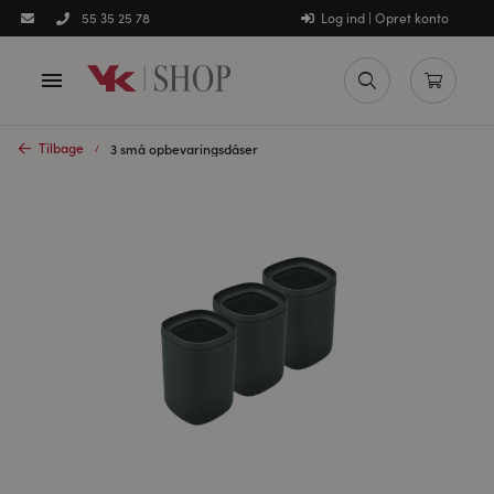
Log ind | Opret konto
55 35 25 78
Tilbage
3 små opbevaringsdåser