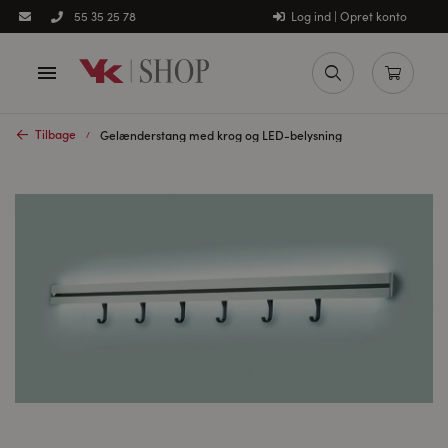
Log ind | Opret konto
55 35 25 78
Tilbage
Gelænderstang med krog og LED-belysning