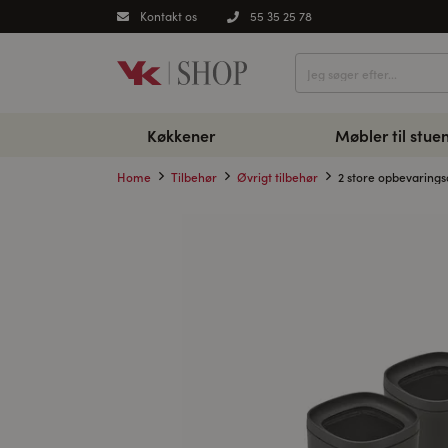
Kontakt os
55 35 25 78
Køkkener
Møbler til stue
Home
Tilbehør
Øvrigt tilbehør
2 store opbevaring