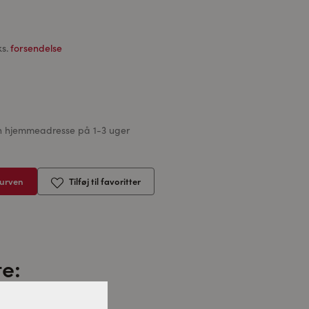
ks.
forsendelse
din hjemmeadresse på 1-3 uger
kurven
Tilføj til favoritter
e: