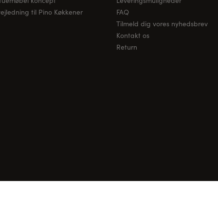
stuemøbel koncept
Leveringsmuligheder
jledning til Pino Køkkener
FAQ
Tilmeld dig vores nyhedsbrev
Kontakt os
Return