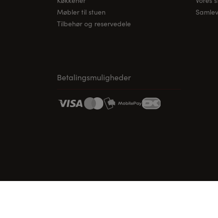
Køkkener
Vores 
Møbler til stuen
Samleve
Tilbehør og reservedele
Betalingsmuligheder
www.vordingborg.com