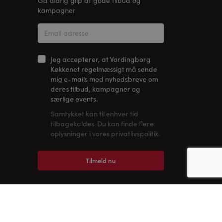
Gå aldrig glip af gode tilbud og
kampagner
Jeg accepterer, at Vordingborg
Køkkenet regelmæssigt må sende
mig e-mails med nyhedsbreve om
deres tilbud, kampagner og
særlige events.
Samtykket kan til enhver tid
tilbagekaldes. Du kan finde flere
oplysninger i vores privatlivspolitik.
Tilmeld nu