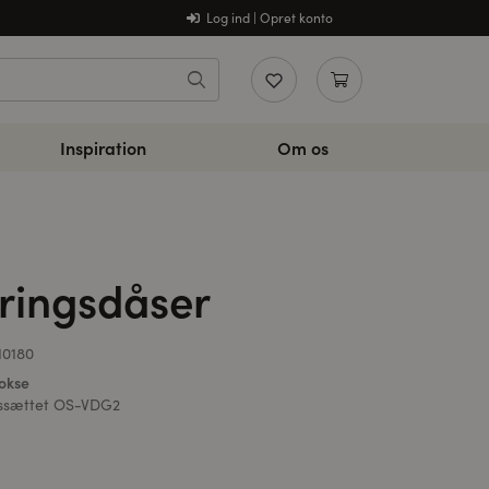
Log ind | Opret konto
Inspiration
Om os
ringsdåser
10180
okse
gssættet OS-VDG2