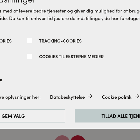
 med at levere bedre tjenester og giver dig mulighed for at bruge
re varianter
Flere varianter
e. Du kan til enhver tid justere de indstillinger, du har foretaget
OKIES
TRACKING-COOKIES
COOKIES TIL EKSTERNE MEDIER
ce hjørneløsning isglas
Spirit hjørneløsning isglas
stet 70 x 70 CM
mat sort 100 x 100 CM
søe
Cassøe
Databeskyttelse
Cookie politik
re oplysninger her:
altid aktiveret, da de er absolut nødvendige for de grundlæggend
.870 DKK
8.870 DKK
e.
GEM VALG
TILLAD ALLE TJE
rbedre vores hjemmeside analyserer vi de besøgendes adfærd. Til
cookies til Google Analytics (delvist via Google Tag Manager).