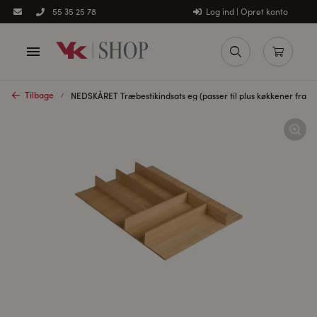
Log ind | Opret konto
55 35 25 78
Tilbage
NEDSKÅRET Træbestikindsats eg (passer til plus køkkener fra 2