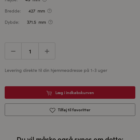
Bredde:
427 mm
Dybde:
371.5 mm
Levering direkte til din hjemmeadresse på 1-3 uger
Læg i indkøbskurven
Tilføj til favoritter
Du vil måske også synes om dette: