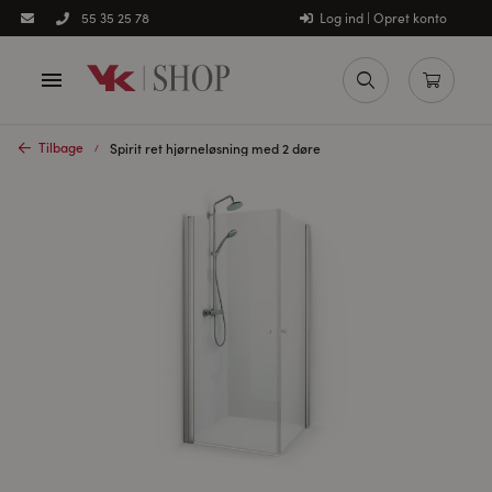
Log ind | Opret konto
55 35 25 78
Tilbage
Spirit ret hjørneløsning med 2 døre