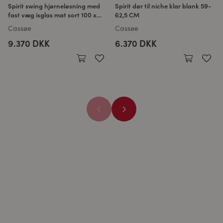
Spirit swing hjørneløsning med
Spirit dør til niche klar blank 59-
fast væg isglas mat sort 100 x
62,5 CM
100 CM
Cassøe
Cassøe
9.370 DKK
6.370 DKK