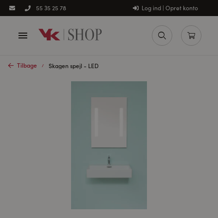
Log ind | Opret konto
55 35 25 78
Tilbage
Skagen spejl - LED