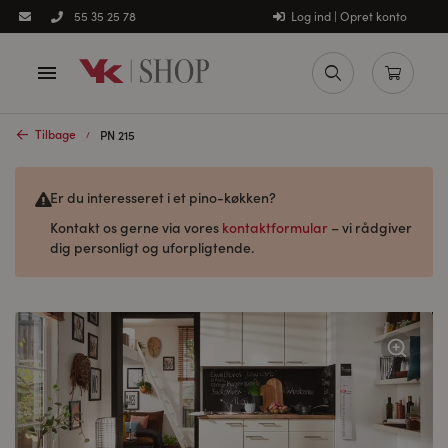
Log ind | Opret konto
55 35 25 78
Tilbage
PN 215
Er du interesseret i et pino-køkken?
Kontakt os gerne via vores
kontaktformular
– vi rådgiver
dig personligt og uforpligtende.