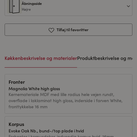
Åbningsside
Højre
Tilføj til favoritter
Køkkenbeskrivelse og materialer
Produktbeskrivelse og mål
Fronter
Magnolia White high gloss
Kernemateriale MDF med lille radius hele vejen rundt,
overflade i laklaminat high gloss, inderside i farven White,
fronttykkelse 16 mm
Korpus
Evoke Oak Nb., bund-/top plade i hvid
Forkanter i korpusdekor, indvendig korpus hvid. 16mm