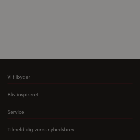
Vi tilbyder
Køkkener
Bliv inspireret
Møbler til stuen
Vores stuemøbel koncept
Tilbehør og reservedele
Service
Samlevejledning til Pino Køkkener
Leveringsmuligheder
Tilmeld dig vores nyhedsbrev
FAQ