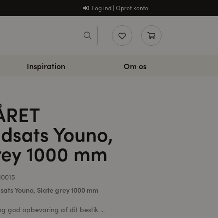
Log ind | Opret konto
Inspiration
Om os
ÅRET
ndsats Youno,
rey 1000 mm
10015
ats Youno, Slate grey 1000 mm
g god opbevaring af dit bestik ...