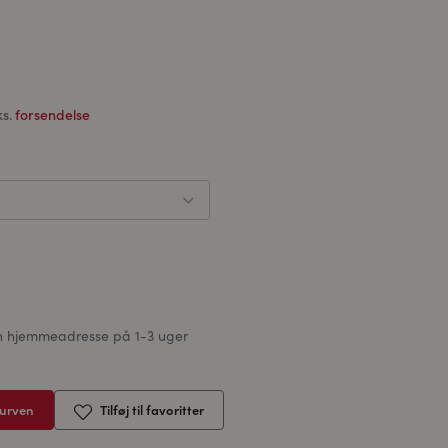
ks.
forsendelse
din hjemmeadresse på 1-3 uger
kurven
Tilføj til favoritter