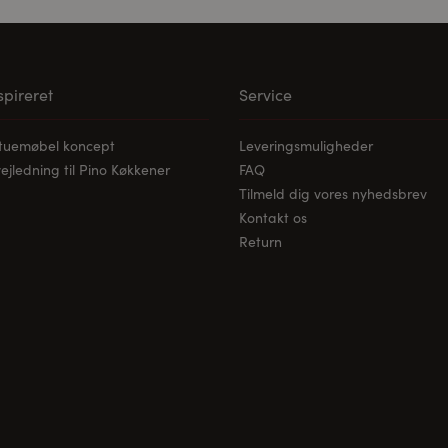
nspireret
Service
stuemøbel koncept
Leveringsmuligheder
jledning til Pino Køkkener
FAQ
Tilmeld dig vores nyhedsbrev
Kontakt os
Return