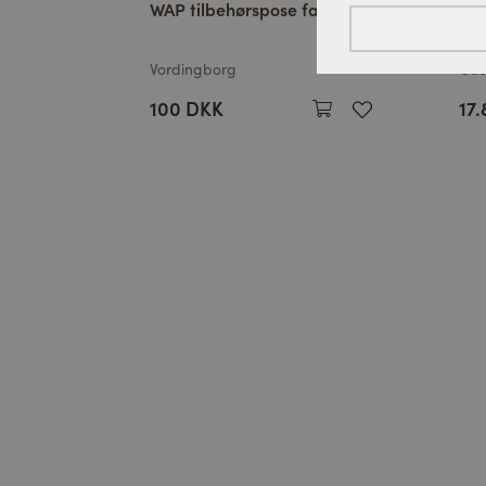
denne hjemmesid
WAP tilbehørspose farve 378
Gra
bør
Tracking-cookies:
Vordingborg
Cas
For løbende at fo
100 DKK
17
bruger vi sporings
Cookies til ekster
Disse cookies er n
kan videoen afspil