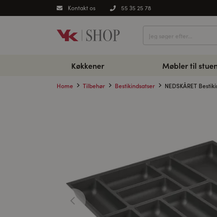
Kontakt os
55 35 25 78
Køkkener
Møbler til stue
Home
Tilbehør
Bestikindsatser
NEDSKÅRET Bestikind