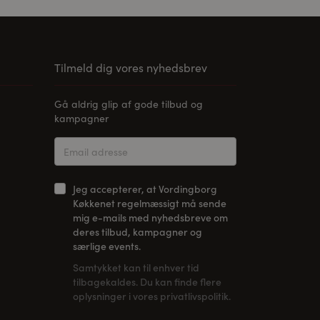
Tilmeld dig vores nyhedsbrev
Gå aldrig glip af gode tilbud og
kampagner
Jeg accepterer, at Vordingborg
Køkkenet regelmæssigt må sende
mig e-mails med nyhedsbreve om
deres tilbud, kampagner og
særlige events.
Samtykket kan til enhver tid
tilbagekaldes. Du kan finde flere
oplysninger i vores privatlivspolitik.