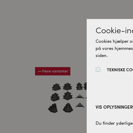
Cookie-ind
D
Cookies hjælper os
på vores hjemmesid
siden.
TEKNISKE CO
Flere varianter
Fle
VIS OPLYSNINGER
Tekniske cookies:
Du finder yderlige
Disse cookies er 