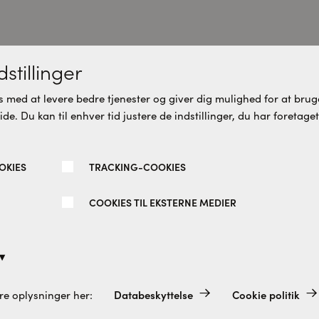
stillinger
u vil måske også synes om dett
 med at levere bedre tjenester og giver dig mulighed for at bruge
e. Du kan til enhver tid justere de indstillinger, du har foretaget
OKIES
TRACKING-COOKIES
re varianter
Flere varianter
COOKIES TIL EKSTERNE MEDIER
Databeskyttelse
Cookie politik
re oplysninger her:
altid aktiveret, da de er absolut nødvendige for de grundlæggend