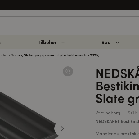
n
Tilbehør
Bad
sats Youno, Slate grey (passer til plus køkkener fra 2025)
NEDSK
Bestiki
Slate g
Vordingborg
SKU:
NEDSKÅRET Bestikinds
Mangler du praktisk o