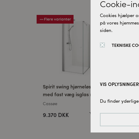
Cookie-ind
Cookies hjælper os
Flere varianter
Fle
på vores hjemmesid
siden.
TEKNISKE CO
VIS OPLYSNINGER
Spirit swing hjørneløsning
Spi
med fast væg isglas mat
59
Tekniske cookies:
Du finder yderlige
sort 100 x 100 CM
Cassøe
Cas
Disse cookies er 
denne hjemmesid
9.370 DKK
6.
Tracking-cookies:
For løbende at fo