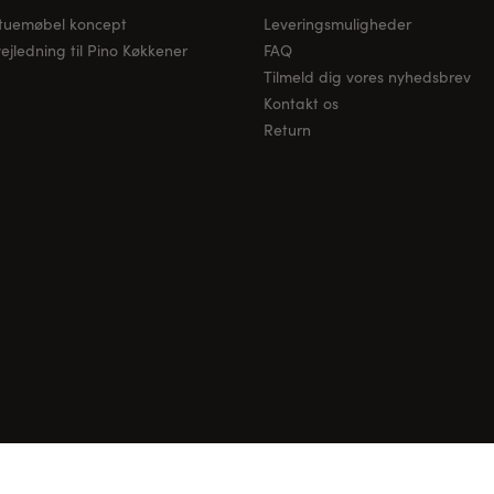
stuemøbel koncept
Leveringsmuligheder
jledning til Pino Køkkener
FAQ
Tilmeld dig vores nyhedsbrev
Kontakt os
Return