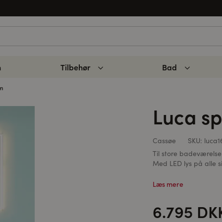
n
Tilbehør
Bad
cm
Luca sp
Cassøe
SKU:
luca1
Til store badeværelse
Med LED lys på alle si
Læs mere
6.795 DK