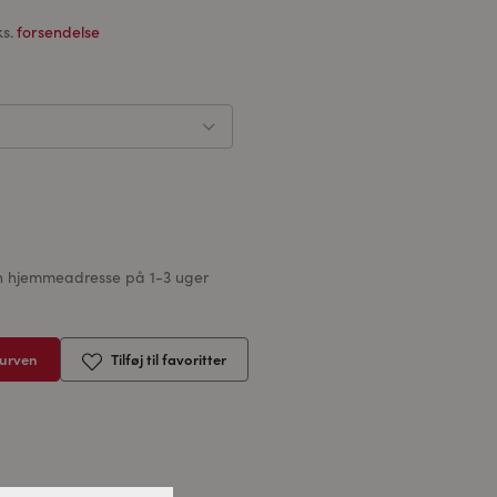
ks.
forsendelse
din hjemmeadresse på 1-3 uger
kurven
Tilføj til favoritter