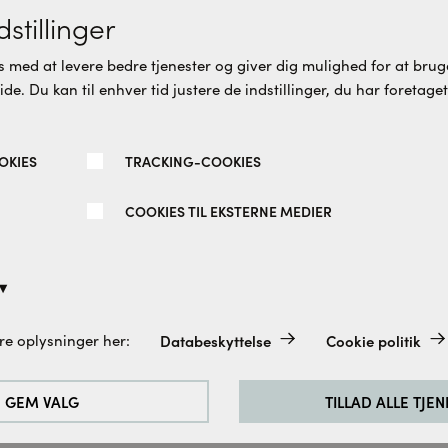
u vil måske også synes om dett
stillinger
 med at levere bedre tjenester og giver dig mulighed for at bruge
e. Du kan til enhver tid justere de indstillinger, du har foretaget
re varianter
Flere varianter
OKIES
TRACKING-COOKIES
COOKIES TIL EKSTERNE MEDIER
de til
Spirit ret hjørneløsning 
dioskabe/højskabe Hvid
2 døre isglas mat sort
Databeskyttelse
Cookie politik
re oplysninger her:
altid aktiveret, da de er absolut nødvendige for de grundlæggend
 CM
100x100 CM
dingborg
Cassøe
e.
5 DKK
8.870 DKK
GEM VALG
TILLAD ALLE TJE