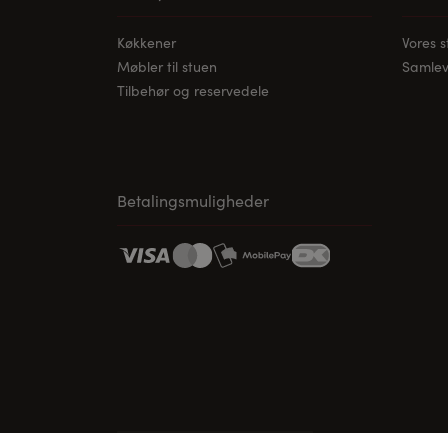
Køkkener
Vores 
Møbler til stuen
Samleve
Tilbehør og reservedele
Betalingsmuligheder