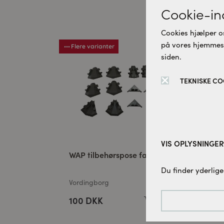
D
Cookie-ind
Cookies hjælper os
på vores hjemmesid
Flere varianter
Fle
siden.
TEKNISKE CO
VIS OPLYSNINGER
WAP tilbehørspose farve 378
Hyl
Tekniske cookies:
me
Du finder yderlige
Disse cookies er 
20
Vordingborg
Vor
denne hjemmesid
100 DKK
36
Tracking-cookies: