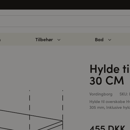
n
Tilbehør
Bad
Hylde t
30 CM
Vordingborg
SKU:
Hylde til overskabe 
305 mm, Inklusive hy
455 DKK