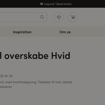
Log ind | Opret konto
Inspiration
Om os
il overskabe Hvid
EB-W-30
Hvid, med kantbelægning, Tykkelse 16 mm, dybde
ldebærer