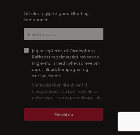
Gå aldrig glip af gode tilbud og
kampagner
Jeg accepterer, at Vordingborg
Køkkenet regelmæssigt må sende
mig e-mails med nyhedsbreve om
deres tilbud, kampagner og
særlige events.
Samtykket kan til enhver tid
tilbagekaldes. Du kan finde flere
oplysninger i vores privatlivspolitik.
Tilmeld nu