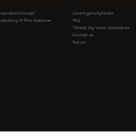
stuemøbel koncept
Leveringsmuligheder
jledning til Pino Køkkener
FAQ
Tilmeld dig vores nyhedsbrev
Kontakt os
Return