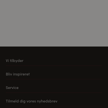
Vi tilbyder
Køkkener
Bliv inspireret
Møbler til stuen
Vores stuemøbel koncept
Tilbehør og reservedele
Service
Samlevejledning til Pino Køkkener
Leveringsmuligheder
Tilmeld dig vores nyhedsbrev
FAQ