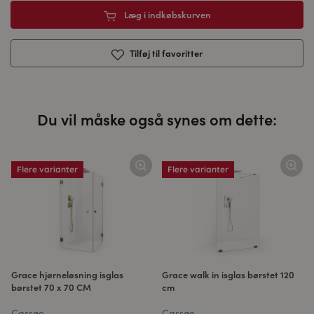
Læg i indkøbskurven
Tilføj til favoritter
Du vil måske også synes om dette:
Flere varianter
Flere varianter
Grace hjørneløsning isglas
Grace walk in isglas børstet 120
børstet 70 x 70 CM
cm
Cassøe
Cassøe