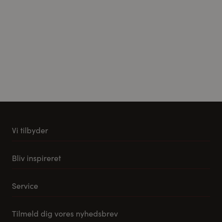
Vi tilbyder
Køkkener
Bliv inspireret
Møbler til stuen
Vores stuemøbel koncept
Tilbehør og reservedele
Service
Samlevejledning til Pino Køkkener
Leveringsmuligheder
Tilmeld dig vores nyhedsbrev