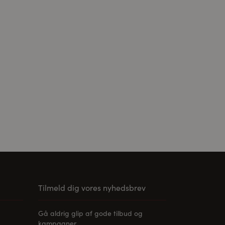
ier er accepteret,
Tilmeld dig vores nyhedsbrev
Gå aldrig glip af gode tilbud og
kampagner