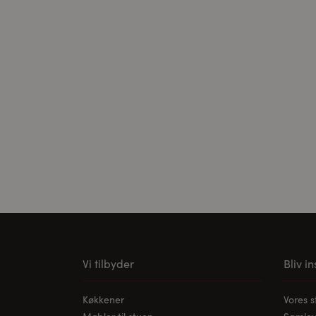
Cookies til ekster
Disse cookies er n
kan videoen afspil
Vi tilbyder
Bliv i
Køkkener
Vores 