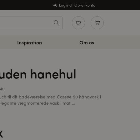
Log ind | Opret konto
Inspiration
Om os
uden hanehul
4u
 touch til dit badeværelse med Cassøe 50 håndvask i
elegante vægmonterede vask i mat ...
K