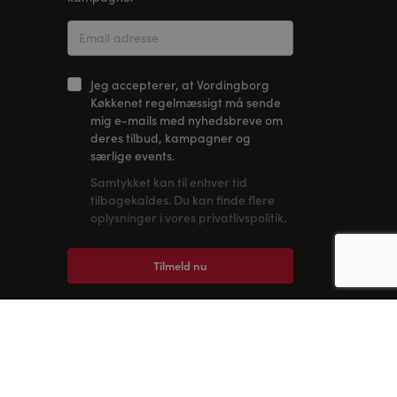
Jeg accepterer, at Vordingborg
Køkkenet regelmæssigt må sende
mig e-mails med nyhedsbreve om
deres tilbud, kampagner og
særlige events.
Samtykket kan til enhver tid
tilbagekaldes. Du kan finde flere
oplysninger i vores privatlivspolitik.
Tilmeld nu