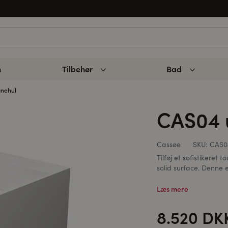
n
Tilbehør
Bad
nehul
CAS04 
Cassøe
SKU:
CAS0
Tilføj et sofistikeret
solid surface. Denne 
Læs mere
8.520 DK