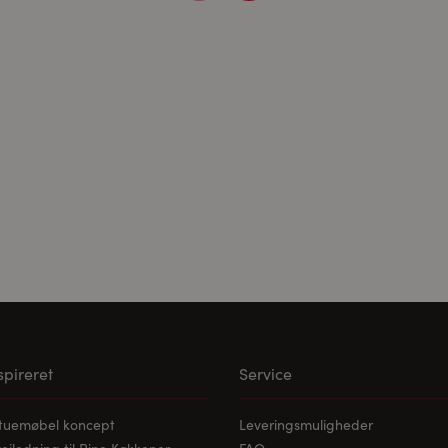
ne medier:
ødvendige for at afspille videoerne. Når cookies fra eksterne med
les.
nspireret
Service
stuemøbel koncept
Leveringsmuligheder