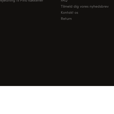
jledning til Pino Køkkener
FAQ
Tilmeld dig vores nyhedsbrev
Kontakt os
Return