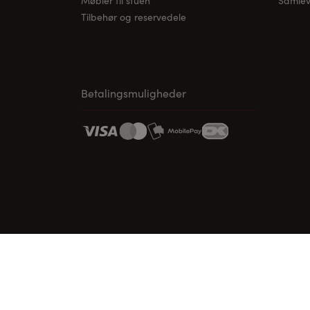
Møbler til stuen
Samleve
Tilbehør og reservedele
Betalingsmuligheder
www.vordingborg.com