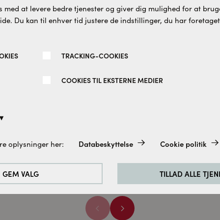
 med at levere bedre tjenester og giver dig mulighed for at bruge
e. Du kan til enhver tid justere de indstillinger, du har foretaget
OKIES
TRACKING-COOKIES
COOKIES TIL EKSTERNE MEDIER
ce walk in isglas børstet
Spirit Fast væg isglas bla
 cm
67 CM
søe
Cassøe
Databeskyttelse
Cookie politik
re oplysninger her:
.070 DKK
5.270 DKK
altid aktiveret, da de er absolut nødvendige for de grundlæggend
e.
GEM VALG
TILLAD ALLE TJE
rbedre vores hjemmeside analyserer vi de besøgendes adfærd. Til
cookies til Google Analytics (delvist via Google Tag Manager).