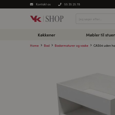
Kontakt os
55 35 25 78
Køkkener
Møbler til stue
Home
Bad
Badarmaturer og vaske
CAS04 uden ha