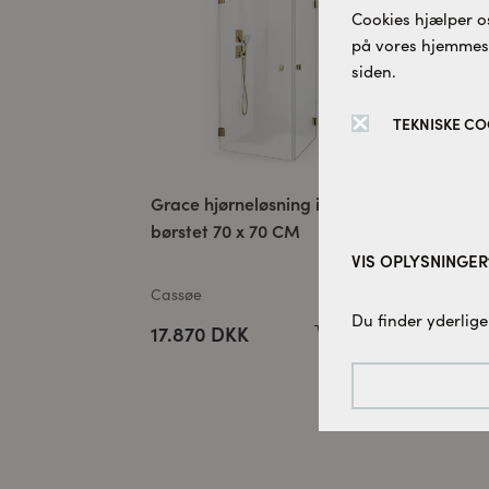
Cookies hjælper os
på vores hjemmesid
siden.
TEKNISKE CO
Grace hjørneløsning isglas
Gra
børstet 70 x 70 CM
120
VIS OPLYSNINGER
Cassøe
Cas
Tekniske cookies:
Du finder yderlige
17.870 DKK
17
Disse cookies er 
denne hjemmesid
Tracking-cookies:
For løbende at fo
bruger vi sporings