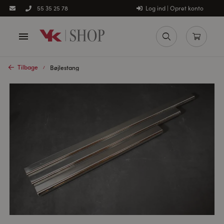
Log ind | Opret konto
55 35 25 78
Tilbage
Bøjlestang