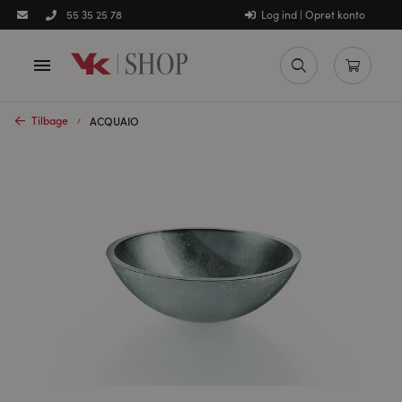
Log ind | Opret konto
55 35 25 78
Tilbage
ACQUAIO