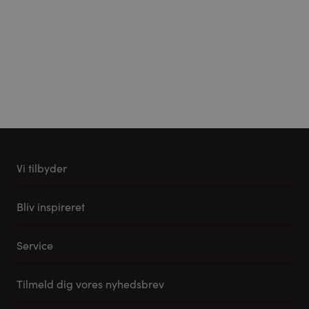
Vi tilbyder
Køkkener
Bliv inspireret
Møbler til stuen
Vores stuemøbel koncept
Tilbehør og reservedele
Service
Samlevejledning til Pino Køkkener
Leveringsmuligheder
Tilmeld dig vores nyhedsbrev
FAQ