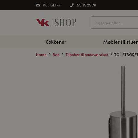
Kontakt os
55 35 25 78
Køkkener
Møbler til stue
Home
Bad
Tilbehør til badeværelset
TOILETBØRST