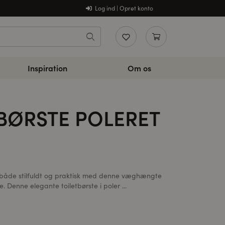
Log ind | Opret konto
Inspiration
Om os
BØRSTE POLERET
både stilfuldt og praktisk med denne væghængte
e. Denne elegante toiletbørste i poler ...