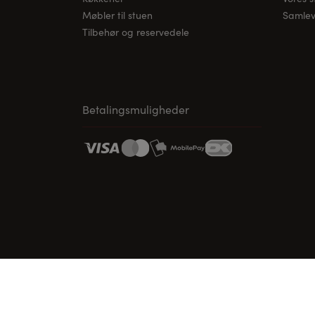
Møbler til stuen
Samleve
Tilbehør og reservedele
Betalingsmuligheder
www.vordingborg.com