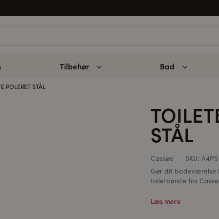
n
Tilbehør
Bad
E POLERET STÅL
TOILET
STÅL
Cassøe
SKU:
A4PS
Gør dit badeværelse 
toiletbørste fra Cassø
Læs mere