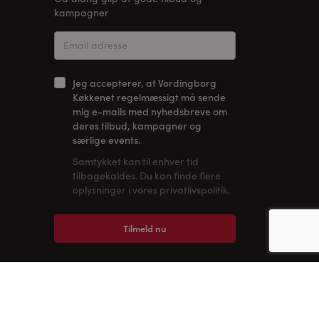
kampagner
Jeg accepterer, at Vordingborg
Køkkenet regelmæssigt må sende
mig e-mails med nyhedsbreve om
deres tilbud, kampagner og
særlige events.
Samtykket kan til enhver tid
tilbagekaldes. Du kan finde flere
oplysninger i vores privatlivspolitik.
Tilmeld nu