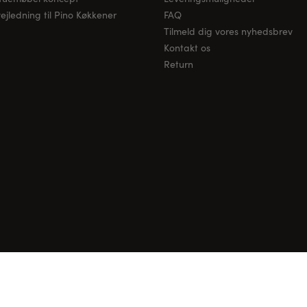
jledning til Pino Køkkener
FAQ
Tilmeld dig vores nyhedsbrev
Kontakt os
Return