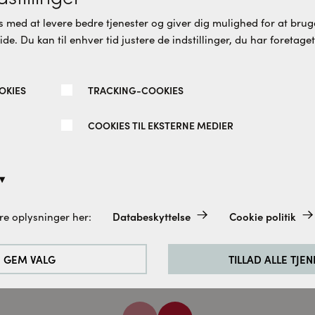
 med at levere bedre tjenester og giver dig mulighed for at bruge
e. Du kan til enhver tid justere de indstillinger, du har foretaget
OKIES
TRACKING-COOKIES
COOKIES TIL EKSTERNE MEDIER
rit hjørneløsning isglas
Spirit swing hjørneløsning
 sort 100 x 100 CM
med fast væg isglas mat
sort 100 x 100 CM
søe
Cassøe
Databeskyttelse
Cookie politik
re oplysninger her:
altid aktiveret, da de er absolut nødvendige for de grundlæggend
870 DKK
9.370 DKK
e.
GEM VALG
TILLAD ALLE TJE
rbedre vores hjemmeside analyserer vi de besøgendes adfærd. Til
cookies til Google Analytics (delvist via Google Tag Manager).