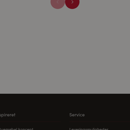
ne medier:
ødvendige for at afspille videoerne. Når cookies fra eksterne med
les.
nspireret
Service
stuemøbel koncept
Leveringsmuligheder