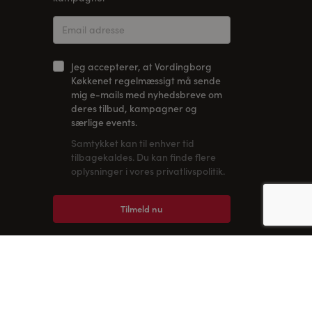
Jeg accepterer, at Vordingborg
Køkkenet regelmæssigt må sende
mig e-mails med nyhedsbreve om
deres tilbud, kampagner og
særlige events.
Samtykket kan til enhver tid
tilbagekaldes. Du kan finde flere
oplysninger i vores privatlivspolitik.
Tilmeld nu