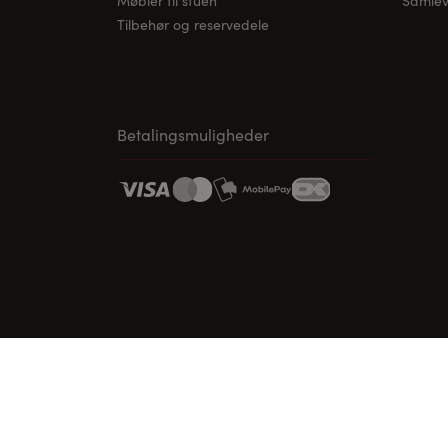
Møbler til stuen
Samleve
Tilbehør og reservedele
Betalingsmuligheder
www.vordingborg.com