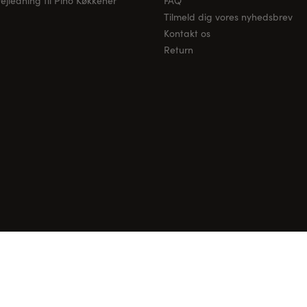
jledning til Pino Køkkener
FAQ
Tilmeld dig vores nyhedsbrev
Kontakt os
Return