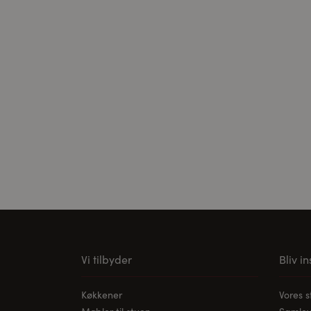
Cookies til ekster
Disse cookies er n
kan videoen afspil
Vi tilbyder
Bliv i
Køkkener
Vores 