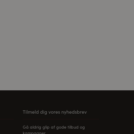
ier er accepteret,
Tilmeld dig vores nyhedsbrev
Gå aldrig glip af gode tilbud og
kampagner