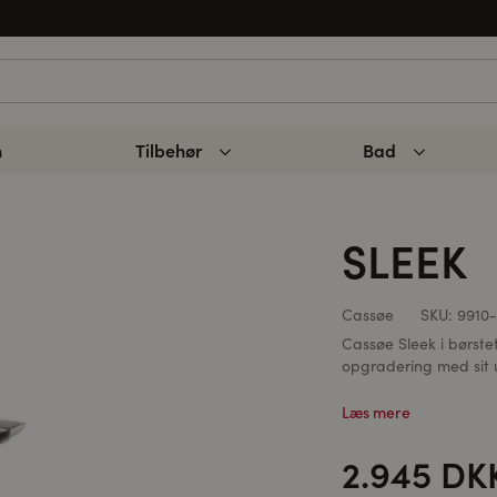
n
Tilbehør
Bad
SLEEK
Cassøe
SKU:
9910-
Cassøe Sleek i børste
opgradering med sit u
Læs mere
2.945 DK