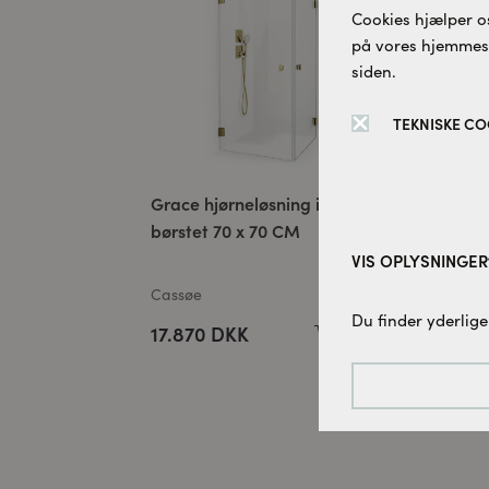
Cookies hjælper os
på vores hjemmesid
siden.
TEKNISKE CO
Grace hjørneløsning isglas
WAP
børstet 70 x 70 CM
VIS OPLYSNINGER
Cassøe
Vor
Tekniske cookies:
Du finder yderlige
17.870 DKK
10
Disse cookies er 
denne hjemmesid
Tracking-cookies:
For løbende at fo
bruger vi sporings