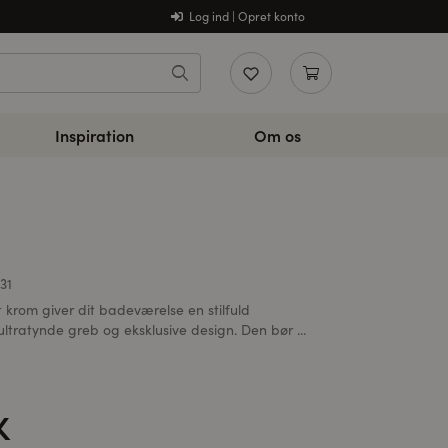
Log ind | Opret konto
Inspiration
Om os
31
t krom giver dit badeværelse en stilfuld
ltratynde greb og eksklusive design. Den bør ...
K