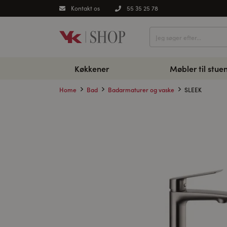
Kontakt os
55 35 25 78
Køkkener
Møbler til stue
Home
Bad
Badarmaturer og vaske
SLEEK