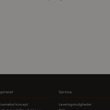
ne medier:
ødvendige for at afspille videoerne. Når cookies fra eksterne med
les.
nspireret
Service
stuemøbel koncept
Leveringsmuligheder