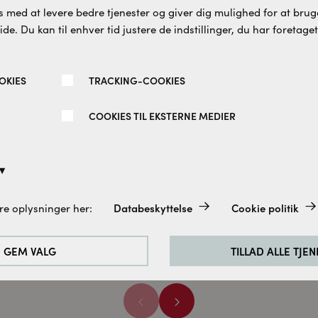
 med at levere bedre tjenester og giver dig mulighed for at bruge
e. Du kan til enhver tid justere de indstillinger, du har foretaget
OKIES
TRACKING-COOKIES
COOKIES TIL EKSTERNE MEDIER
 tilbehørspose farve 378
Spirit ret hjørneløsning 
2 døre isglas mat sort
100x100 CM
dingborg
Cassøe
Databeskyttelse
Cookie politik
re oplysninger her:
0 DKK
8.870 DKK
altid aktiveret, da de er absolut nødvendige for de grundlæggend
e.
GEM VALG
TILLAD ALLE TJE
rbedre vores hjemmeside analyserer vi de besøgendes adfærd. Til
cookies til Google Analytics (delvist via Google Tag Manager).