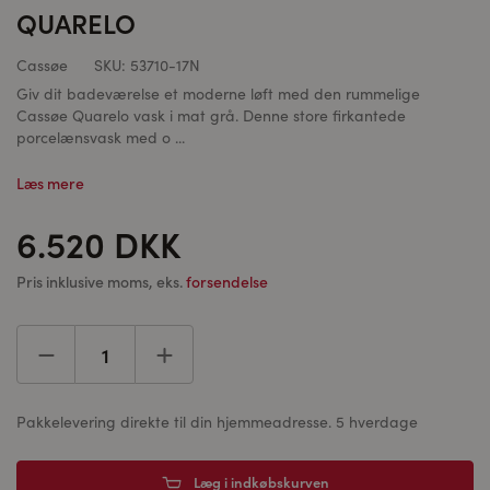
QUARELO
Cassøe
SKU:
53710-17N
Giv dit badeværelse et moderne løft med den rummelige
Cassøe Quarelo vask i mat grå. Denne store firkantede
porcelænsvask med o ...
Læs mere
6.520 DKK
Pris inklusive moms, eks.
forsendelse
Pakkelevering direkte til din hjemmeadresse. 5 hverdage
Læg i indkøbskurven