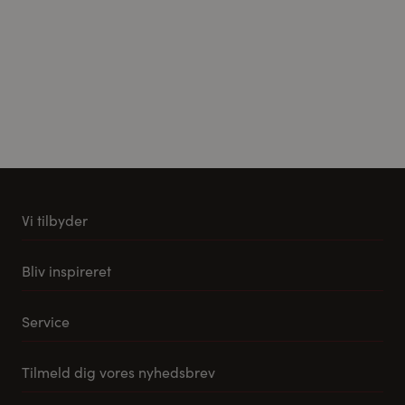
Vi tilbyder
Køkkener
Bliv inspireret
Møbler til stuen
Vores stuemøbel koncept
Tilbehør og reservedele
Service
Samlevejledning til Pino Køkkener
Leveringsmuligheder
Tilmeld dig vores nyhedsbrev
FAQ