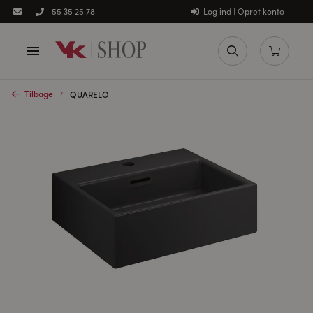
Log ind | Opret konto
55 35 25 78
Tilbage
QUARELO