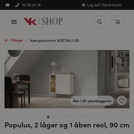
Log ind | Opret konto
55 35 25 78
Tilbage
Hængeelement WSET90-1-BL
Åbn i 3D-planlæggeren
Populus, 2 låger og 1 åben reol, 90 cm