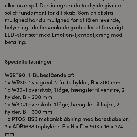
eller brætspil. Den integrerede tophylde giver et
solidt fundament for dit skab. Som en ekstra
mulighed har du mulighed for at få en levende,
belysning i de forsænkede greb eller et farverigt
LED-startsæt med Emotion-fjernbetjening mod
betaling.
Specielle løsninger
WSET90-1-BL bestående af:
1 x WR30-1 vægreol, 2 faste hylder, B = 300 mm
1 x W30-1 overskab, 1 låge, hængslet til venstre, 2
hylder, B = 300 mm
1 x W30-1 overskab, 1 låge, hængslet til højre, 2
hylder, B = 300 mm
1 x PTO5-BSB mekanisk åbning med boreskabelon
2 x ADB1638 tophylder, B x H x D = 903 x 16 x 374
mm