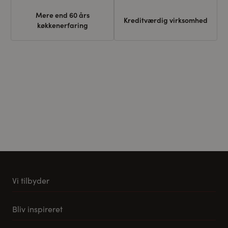
Mere end 60 års
Kreditværdig virksomhed
køkkenerfaring
Vi tilbyder
Køkkener
Bliv inspireret
Møbler til stuen