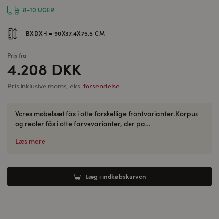
8-10 UGER
BXDXH = 90X37.4X75.5 CM
Pris fra
4.208 DKK
Pris inklusive moms, eks.
forsendelse
Vores møbelsæt fås i otte forskellige frontvarianter. Korpus
og reoler fås i otte farvevarianter, der pa…
Læs mere
Læg i indkøbskurven