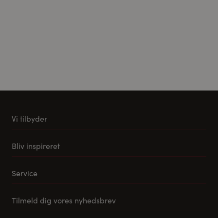
Vi tilbyder
Køkkener
Bliv inspireret
Møbler til stuen
Vores stuemøbel koncept
Tilbehør og reservedele
Service
Samlevejledning til Pino Køkkener
Leveringsmuligheder
Tilmeld dig vores nyhedsbrev
FAQ