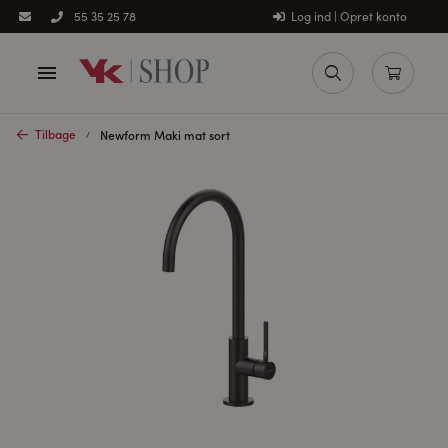
Log ind | Opret konto
55 35 25 78
Tilbage
Newform Maki mat sort