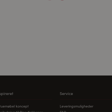
ne medier:
ødvendige for at afspille videoerne. Når cookies fra eksterne med
les.
nspireret
Service
stuemøbel koncept
Leveringsmuligheder