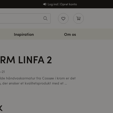
Log ind | Opret konto
Inspiration
Om os
M LINFA 2
-21
ulde håndvaskarmatur fra Cassøe i krom er det
 der ønsker et kvalitetsprodukt med et ...
K