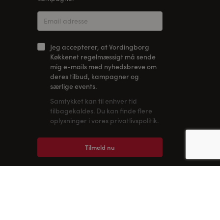
Jeg accepterer, at Vordingborg
Køkkenet regelmæssigt må sende
mig e-mails med nyhedsbreve om
deres tilbud, kampagner og
særlige events.
Samtykket kan til enhver tid
tilbagekaldes. Du kan finde flere
oplysninger i vores privatlivspolitik.
Tilmeld nu