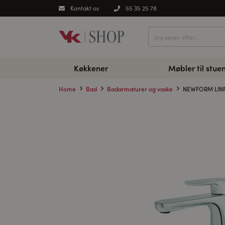
Kontakt os
55 35 25 78
Køkkener
Møbler til stue
Home
Bad
Badarmaturer og vaske
NEWFORM LINF