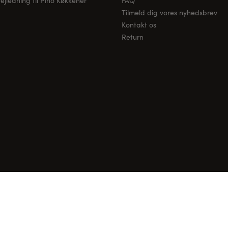
jledning til Pino Køkkener
FAQ
Tilmeld dig vores nyhedsbrev
Kontakt os
Return