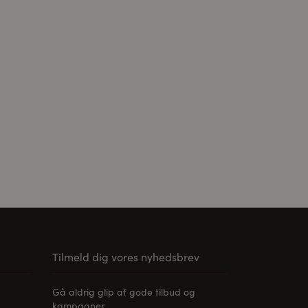
ier er accepteret,
Tilmeld dig vores nyhedsbrev
Gå aldrig glip af gode tilbud og
kampagner