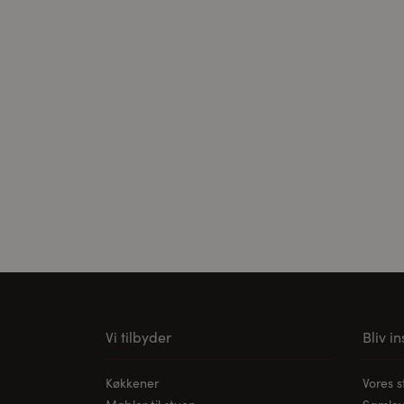
Cookies til ekster
Disse cookies er n
kan videoen afspil
Vi tilbyder
Bliv i
Køkkener
Vores 