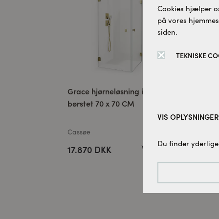
Cookies hjælper os
på vores hjemmesid
siden.
TEKNISKE CO
Grace hjørneløsning isglas
New
børstet 70 x 70 CM
hjø
ram
VIS OPLYSNINGER
Cassøe
Cas
Tekniske cookies:
Du finder yderlige
17.870 DKK
12
Disse cookies er 
denne hjemmesid
Tracking-cookies:
For løbende at fo
bruger vi sporings