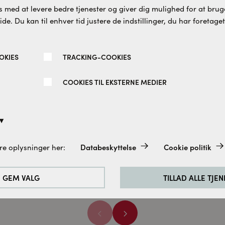
 med at levere bedre tjenester og giver dig mulighed for at bruge
e. Du kan til enhver tid justere de indstillinger, du har foretaget
OKIES
TRACKING-COOKIES
COOKIES TIL EKSTERNE MEDIER
 York dør/dør
Spirit ret hjørneløsning 
rneløsning med sort
2 døre isglas mat sort
me 98,5 x 98,5 CM
100x100 CM
søe
Cassøe
Databeskyttelse
Cookie politik
re oplysninger her:
.870 DKK
8.870 DKK
altid aktiveret, da de er absolut nødvendige for de grundlæggend
e.
GEM VALG
TILLAD ALLE TJE
rbedre vores hjemmeside analyserer vi de besøgendes adfærd. Til
cookies til Google Analytics (delvist via Google Tag Manager).