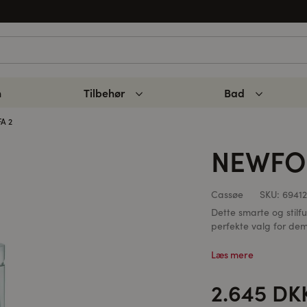
n
Tilbehør
Bad
A 2
NEWFOR
Cassøe
SKU:
69412
Dette smarte og stilf
perfekte valg for dem,
Læs mere
2.645 DK