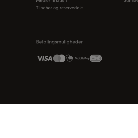
Møbler til stuen
Samleve
Tilbehør og reservedele
Betalingsmuligheder
www.vordingborg.com