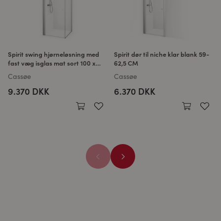
Spirit swing hjørneløsning med
Spirit dør til niche klar blank 59-
fast væg isglas mat sort 100 x
62,5 CM
100 CM
Cassøe
Cassøe
9.370 DKK
6.370 DKK