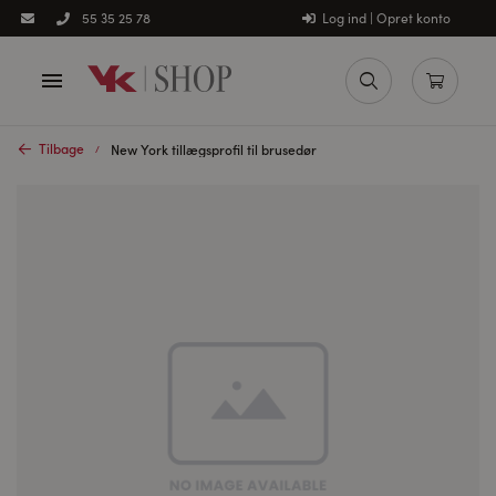
Log ind | Opret konto
55 35 25 78
Tilbage
New York tillægsprofil til brusedør