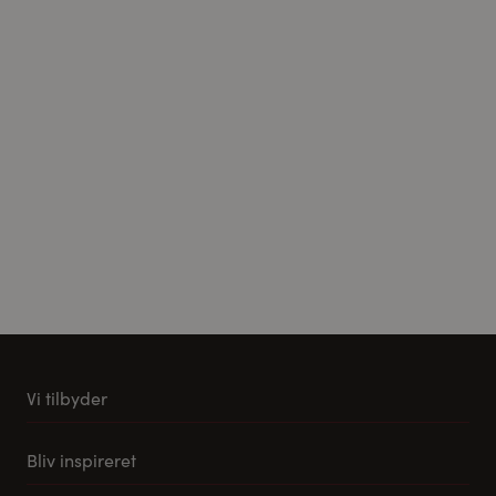
Vi tilbyder
Køkkener
Bliv inspireret
Møbler til stuen