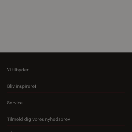
Vi tilbyder
Køkkener
Bliv inspireret
Møbler til stuen
Vores stuemøbel koncept
Tilbehør og reservedele
Service
Samlevejledning til Pino Køkkener
Leveringsmuligheder
Tilmeld dig vores nyhedsbrev
FAQ