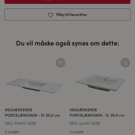
Tilføj til favoritter
Du vil måske også synes om dette:
HELDÆKKENDE
HELDÆKKENDE
PORCELÆNSVASK - D: 50,5 cm
PORCELÆNSVASK - D: 50,5 cm
SKU:
Por51-120N
SKU:
por51-60N
Cassøe
Cassøe