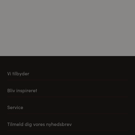
Vi tilbyder
Køkkener
Bliv inspireret
Møbler til stuen
Vores stuemøbel koncept
Tilbehør og reservedele
Service
Samlevejledning til Pino Køkkener
Leveringsmuligheder
Tilmeld dig vores nyhedsbrev
FAQ