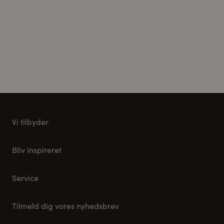
Vi tilbyder
Køkkener
Bliv inspireret
Møbler til stuen
Vores stuemøbel koncept
Tilbehør og reservedele
Service
Samlevejledning til Pino Køkkener
Leveringsmuligheder
Tilmeld dig vores nyhedsbrev
FAQ