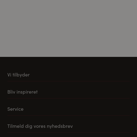
Vi tilbyder
Køkkener
Bliv inspireret
Møbler til stuen
Vores stuemøbel koncept
Tilbehør og reservedele
Service
Samlevejledning til Pino Køkkener
Leveringsmuligheder
Tilmeld dig vores nyhedsbrev
FAQ