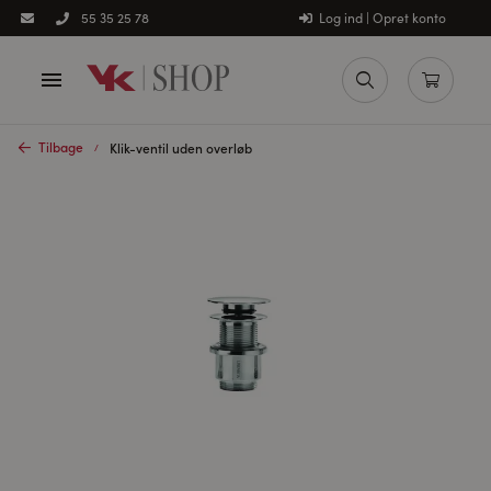
Log ind | Opret konto
55 35 25 78
Tilbage
Klik-ventil uden overløb