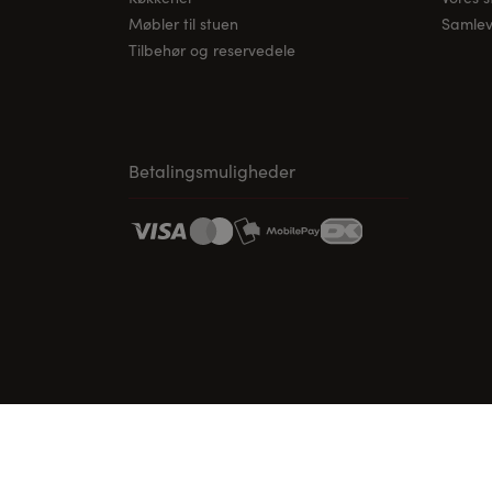
Møbler til stuen
Samleve
Tilbehør og reservedele
Betalingsmuligheder
www.vordingborg.com