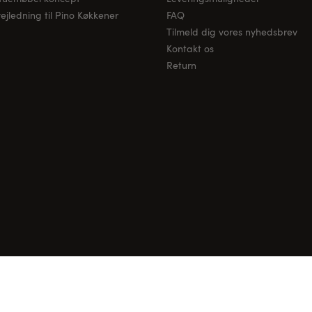
jledning til Pino Køkkener
FAQ
Tilmeld dig vores nyhedsbrev
Kontakt os
Return