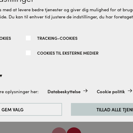
 med at levere bedre tjenester og giver dig mulighed for at bruge
e. Du kan til enhver tid justere de indstillinger, du har foretaget
OKIES
TRACKING-COOKIES
COOKIES TIL EKSTERNE MEDIER
rit swing hjørneløsning
WAP tilbehørspose farve 
 fast væg isglas mat
t 100 x 100 CM
søe
Vordingborg
Databeskyttelse
Cookie politik
re oplysninger her:
altid aktiveret, da de er absolut nødvendige for de grundlæggend
370 DKK
100 DKK
e.
GEM VALG
TILLAD ALLE TJE
rbedre vores hjemmeside analyserer vi de besøgendes adfærd. Til
cookies til Google Analytics (delvist via Google Tag Manager).