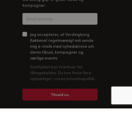
kampagner
Jeg accepterer, at Vordingborg
Køkkenet regelmæssigt må sende
mig e-mails med nyhedsbreve om
deres tilbud, kampagner og
særlige events.
Samtykket kan til enhver tid
tilbagekaldes. Du kan finde flere
oplysninger i vores privatlivspolitik.
Tilmeld nu