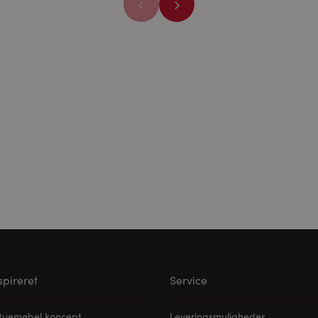
ne medier:
ødvendige for at afspille videoerne. Når cookies fra eksterne med
les.
nspireret
Service
stuemøbel koncept
Leveringsmuligheder