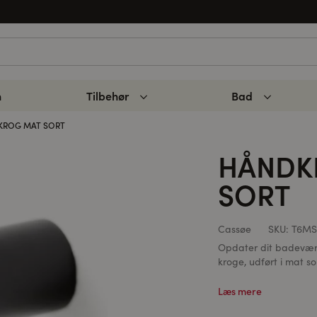
n
Tilbehør
Bad
ROG MAT SORT
HÅNDK
SORT
Cassøe
SKU:
T6MS
Opdater dit badevær
kroge, udført i mat sort
Læs mere