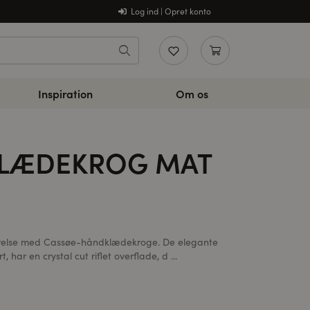
Log ind | Opret konto
Inspiration
Om os
LÆDEKROG MAT
else med Cassøe-håndklædekroge. De elegante
, har en crystal cut riflet overflade, d ...