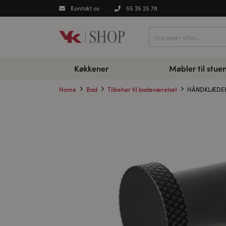
Kontakt os
55 35 25 78
Køkkener
Møbler til stue
Home
Bad
Tilbehør til badeværelset
HÅNDKLÆDEK