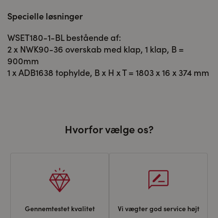
Specielle løsninger
WSET180-1-BL bestående af:
2 x NWK90-36 overskab med klap, 1 klap, B =
900mm
1 x ADB1638 tophylde, B x H x T = 1803 x 16 x 374 mm
Hvorfor vælge os?
Gennemtestet kvalitet
Vi vægter god service højt