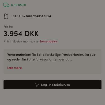
8-10 UGER
BXDXH = 180X37.4X37.6 CM
Pris fra
3.954 DKK
Pris inklusive moms, eks.
forsendelse
Vores møbelsæt fås i otte forskellige frontvarianter. Korpus
og reoler fås i otte farvevarianter, der pa…
Læs mere
Læg i indkøbskurven