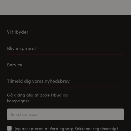
Vi tilbyder
Køkkener
Bliv inspireret
Møbler til stuen
Vores stuemøbel koncept
Tilbehør og reservedele
Service
Samlevejledning til Pino Køkkener
Leveringsmuligheder
Tilmeld dig vores nyhedsbrev
FAQ
Gå aldrig glip af gode tilbud og
Tilmeld dig vores nyhedsbrev
kampagner
Kontakt os
Return
Jeg accepterer, at Vordingborg Køkkenet regelmæssigt