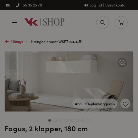
Log ind | Opret konto
55 35 25 78
Tilbage
Hængeelement WSET180-1-BL
Åbn i 3D-planlæggeren
Fagus, 2 klapper, 180 cm