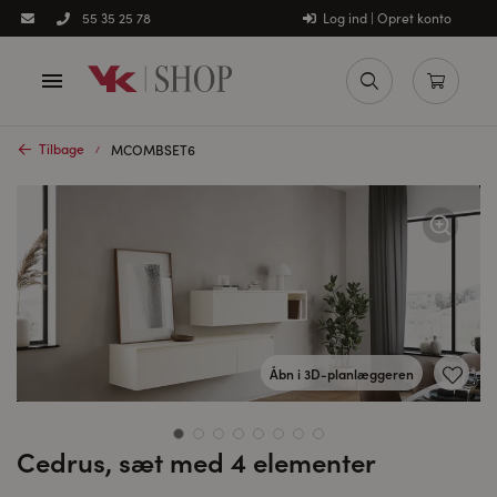
Log ind | Opret konto
55 35 25 78
Tilbage
MCOMBSET6
Åbn i 3D-planlæggeren
Cedrus, sæt med 4 elementer