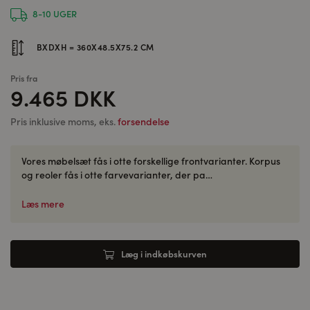
8-10 UGER
BXDXH = 360X48.5X75.2 CM
Pris fra
9.465 DKK
Pris inklusive moms, eks.
forsendelse
Vores møbelsæt fås i otte forskellige frontvarianter. Korpus
og reoler fås i otte farvevarianter, der pa…
Læs mere
Læg i indkøbskurven