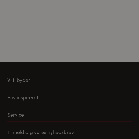
Vi tilbyder
Køkkener
Bliv inspireret
Møbler til stuen
Vores stuemøbel koncept
Tilbehør og reservedele
Service
Samlevejledning til Pino Køkkener
Leveringsmuligheder
Tilmeld dig vores nyhedsbrev
FAQ